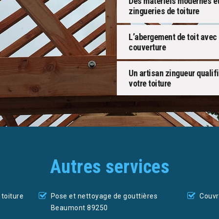
Des matériels modernes et
zingueries de toiture
L’abergement de toit avec
couverture
Un artisan zingueur qualif
votre toiture
Autres services
toiture
Pose et nettoyage de gouttières
Couvr
Beaumont 89250