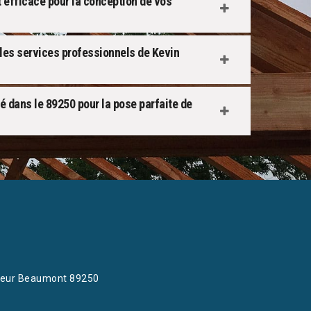
 efficace pour la conception de vos
 les services professionnels de Kevin
ié dans le 89250 pour la pose parfaite de
eur Beaumont 89250