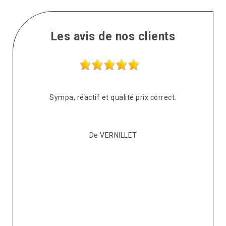
Les avis de nos clients
s
Sympa, réactif et qualité prix correct.
pté
co
De VERNILLET
s,
p
ont
re
ur
v