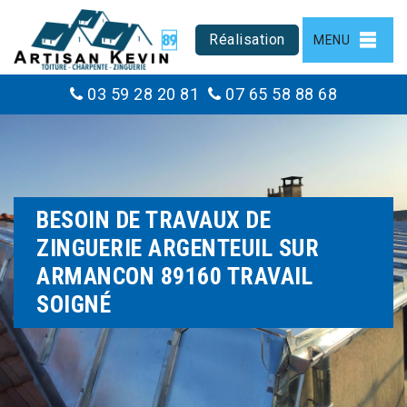
Réalisation
MENU
03 59 28 20 81
07 65 58 88 68
BESOIN DE TRAVAUX DE
ZINGUERIE ARGENTEUIL SUR
ARMANCON 89160 TRAVAIL
SOIGNÉ