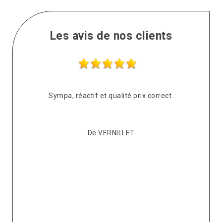
Les avis de nos clients
s
Sympa, réactif et qualité prix correct.
pté
co
De VERNILLET
s,
p
ont
re
ur
v