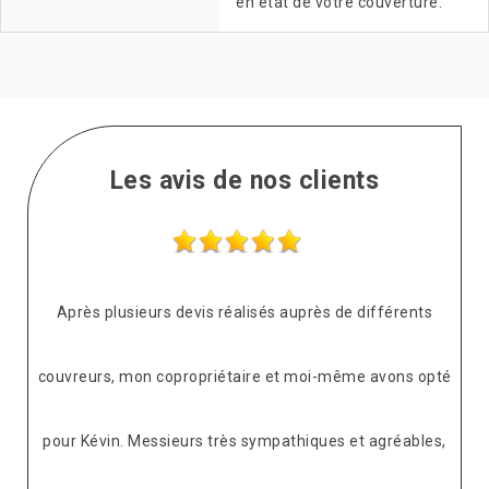
en état de votre couverture.
Les avis de nos clients
Après plusieurs devis réalisés auprès de différents
S
uvreurs, mon copropriétaire et moi-même avons opté
ur Kévin. Messieurs très sympathiques et agréables,