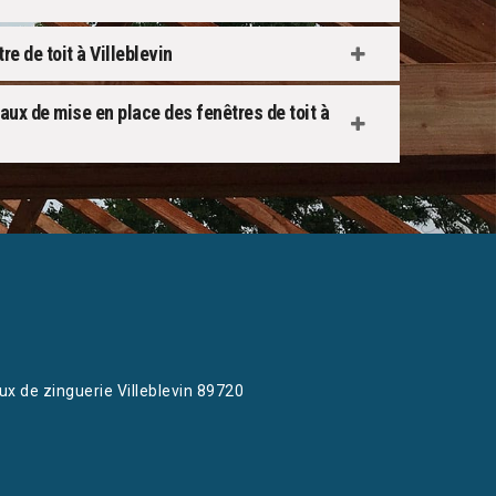
e de toit à Villeblevin
vaux de mise en place des fenêtres de toit à
ux de zinguerie Villeblevin 89720