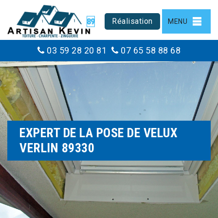
Réalisation
MENU
03 59 28 20 81
07 65 58 88 68
EXPERT DE LA POSE DE VELUX
VERLIN 89330