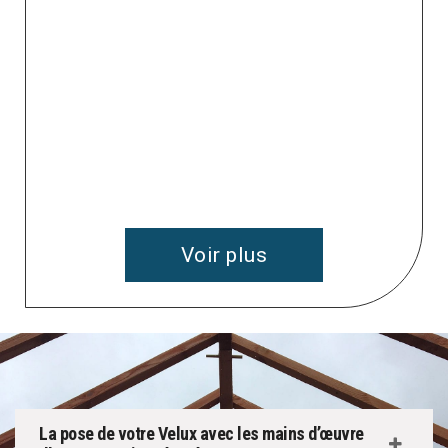
e
 à
v
Voir plus
La pose de votre Velux avec les mains d’œuvre