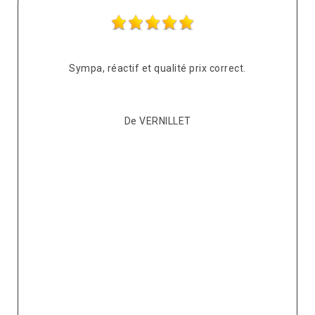
s
Sympa, réactif et qualité prix correct.
pté
co
De VERNILLET
s,
p
ont
re
ur
v
it.
ré