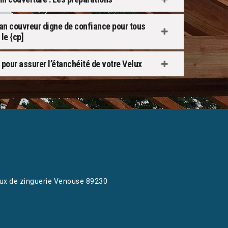
san couvreur digne de confiance pour tous
le {cp]
 pour assurer l’étanchéité de votre Velux
ux de zinguerie Venouse 89230