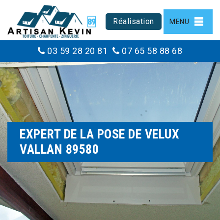
Réalisation
MENU
03 59 28 20 81
07 65 58 88 68
EXPERT DE LA POSE DE VELUX
VALLAN 89580