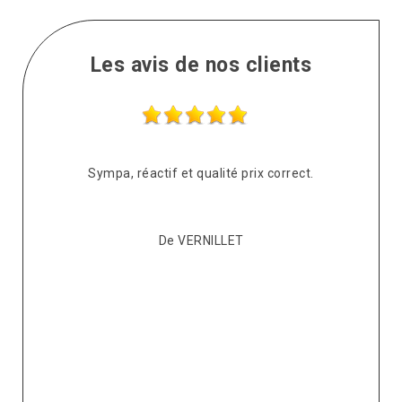
Les avis de nos clients
s
Sympa, réactif et qualité prix correct.
pté
co
De VERNILLET
s,
p
ont
re
ur
v