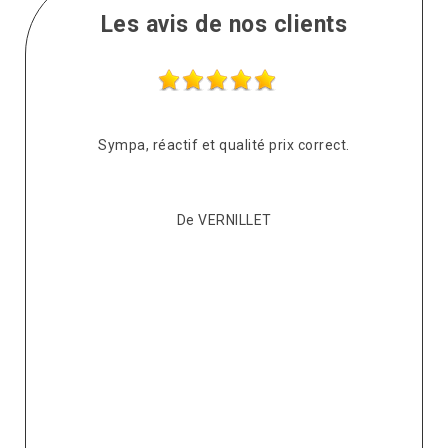
Les avis de nos clients
Sympa, réactif et qualité prix correct.
Ap
couv
De VERNILLET
pour
t
respe
venu
répar