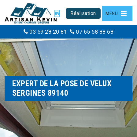
Réalisation
MENU
03 59 28 20 81
07 65 58 88 68
EXPERT DE LA POSE DE VELUX
SERGINES 89140