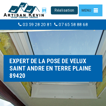
Réalisation
MENU
03 59 28 20 81
07 65 58 88 68
EXPERT DE LA POSE DE VELUX
SAINT ANDRE EN TERRE PLAINE
89420