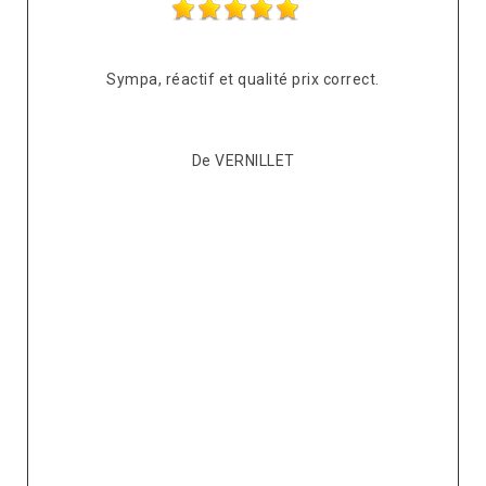
s
Sympa, réactif et qualité prix correct.
pté
co
De VERNILLET
s,
p
ont
re
ur
v
it.
ré
e