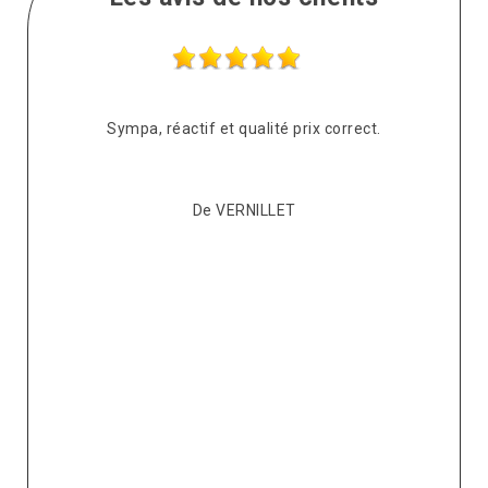
s
Sympa, réactif et qualité prix correct.
pté
co
De VERNILLET
s,
p
ont
re
ur
v
it.
ré