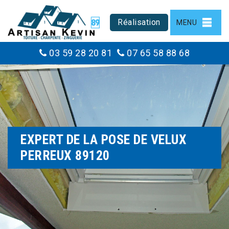
Réalisation
MENU
03 59 28 20 81
07 65 58 88 68
EXPERT DE LA POSE DE VELUX
PERREUX 89120