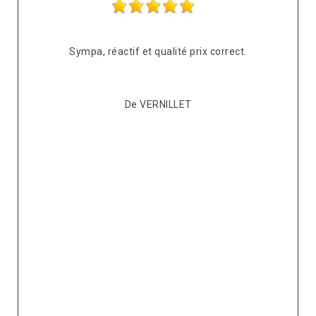
s
Sympa, réactif et qualité prix correct.
pté
co
De VERNILLET
s,
p
ont
re
ur
v
it.
ré
e