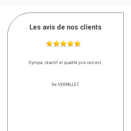
Les avis de nos clients
s
Sympa, réactif et qualité prix correct.
pté
co
De VERNILLET
s,
p
ont
re