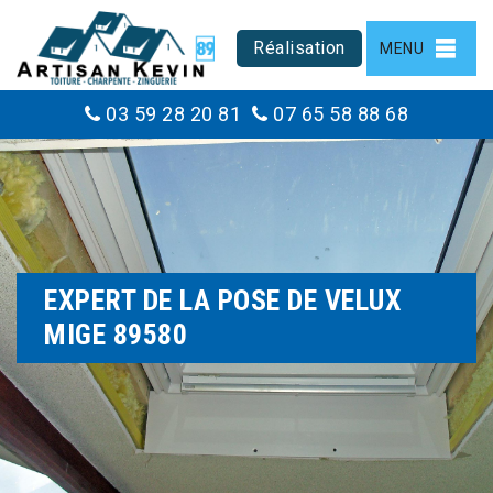
Réalisation
MENU
03 59 28 20 81
07 65 58 88 68
EXPERT DE LA POSE DE VELUX
MIGE 89580