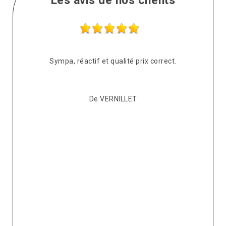
Les avis de nos clients
s
Sympa, réactif et qualité prix correct.
pté
co
De VERNILLET
s,
p
ont
re
ur
v
it.
ré