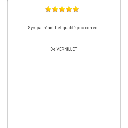
s
Sympa, réactif et qualité prix correct.
pté
co
De VERNILLET
s,
p
ont
re
ur
v
it.
ré