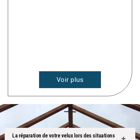
e
 à
v
Voir plus
La réparation de votre velux lors des situations