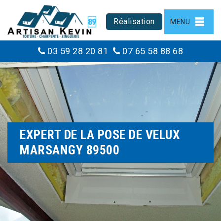
Réalisation
MENU
03 59 28 20 81
07 65 58 88 68
EXPERT DE LA POSE DE VELUX
MARSANGY 89500