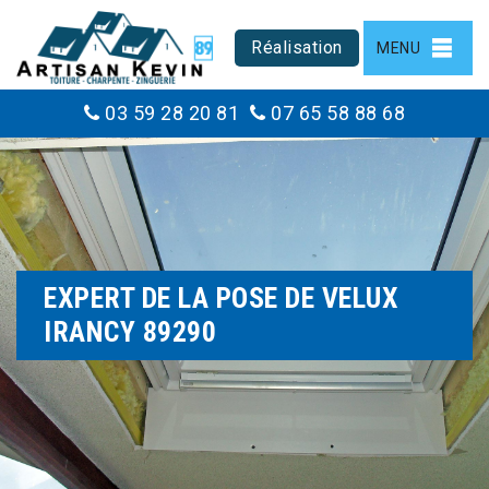
Réalisation
MENU
03 59 28 20 81
07 65 58 88 68
EXPERT DE LA POSE DE VELUX
IRANCY 89290