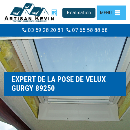
Réalisation
MENU
03 59 28 20 81
07 65 58 88 68
EXPERT DE LA POSE DE VELUX
GURGY 89250