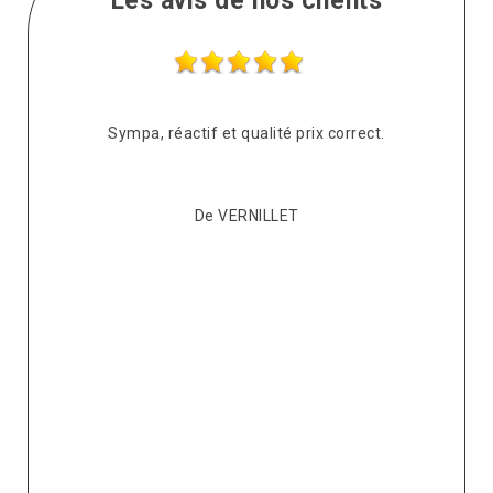
Les avis de nos clients
s
Sympa, réactif et qualité prix correct.
pté
co
De VERNILLET
s,
p
ont
re
ur
v
it.
ré