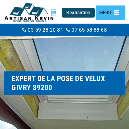
Réalisation
MENU
03 59 28 20 81
07 65 58 88 68
EXPERT DE LA POSE DE VELUX
GIVRY 89200