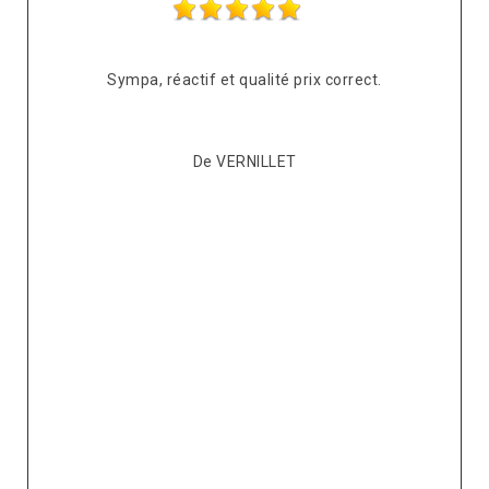
s
Sympa, réactif et qualité prix correct.
pté
co
De VERNILLET
s,
p
ont
re
ur
v
it.
ré
e