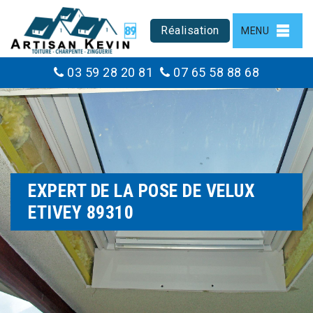
Réalisation
MENU
03 59 28 20 81
07 65 58 88 68
EXPERT DE LA POSE DE VELUX
ETIVEY 89310