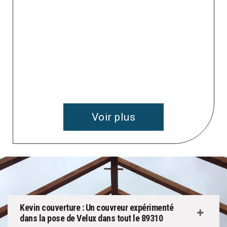
 à
v
Voir plus
Kevin couverture : Un couvreur expérimenté
dans la pose de Velux dans tout le 89310