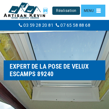
Réalisation
MENU
03 59 28 20 81
07 65 58 88 68
EXPERT DE LA POSE DE VELUX
ESCAMPS 89240