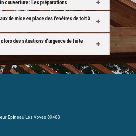
n couverture : Les préparations
vaux de mise en place des fenêtres de toit à
x lors des situations d’urgence de fuite
eur Epineau Les Voves 89400