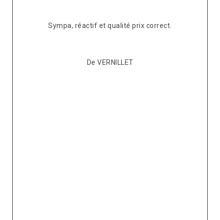
s
Sympa, réactif et qualité prix correct.
pté
co
De VERNILLET
s,
p
ont
re
ur
v
it.
ré
e