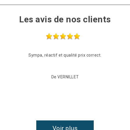
Les avis de nos clients
ts couvreurs, mon copropriétaire et moi-même avons opté pour Kév
 rapidement suite à des problèmes de fuite pour réparer la noue, c
 je les recommande vivement et n'hésiterez pas à faire de nouveau a
De Emilie D.
Voir plus