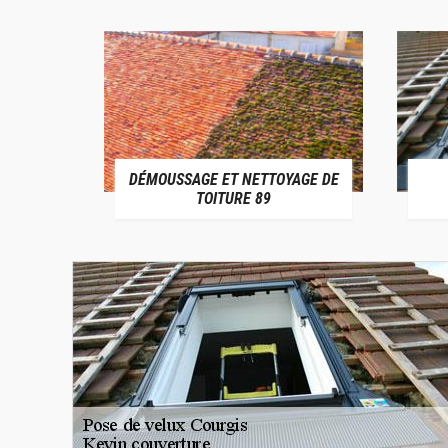
 ET NETTOYAGE DE
POSE DE VELUX 89
ITURE 89