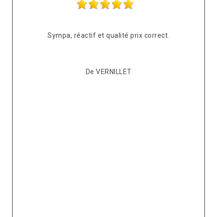
s
Sympa, réactif et qualité prix correct.
pté
co
De VERNILLET
s,
p
ont
re
ur
v
it.
ré
e