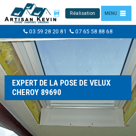
Réalisation
MENU
03 59 28 20 81
07 65 58 88 68
EXPERT DE LA POSE DE VELUX
CHEROY 89690