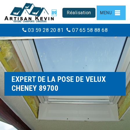
Réalisation
MENU
03 59 28 20 81
07 65 58 88 68
EXPERT DE LA POSE DE VELUX
CHENEY 89700