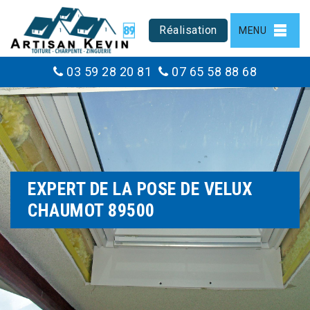
Réalisation
MENU
03 59 28 20 81
07 65 58 88 68
EXPERT DE LA POSE DE VELUX
CHAUMOT 89500