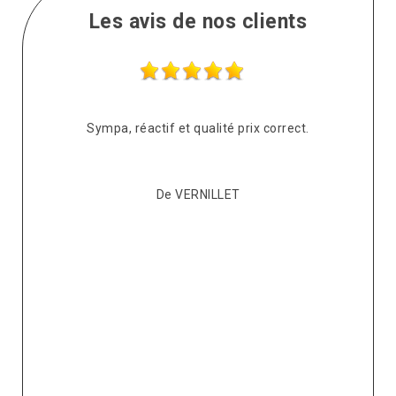
Les avis de nos clients
s
Sympa, réactif et qualité prix correct.
pté
co
De VERNILLET
s,
p
ont
re
ur
v
it.
ré