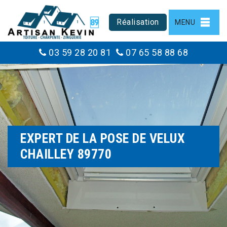
Réalisation
MENU
03 59 28 20 81
07 65 58 88 68
EXPERT DE LA POSE DE VELUX
CHAILLEY 89770