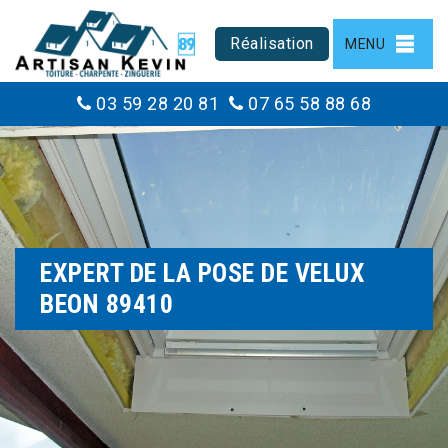
Réalisation
MENU
03 59 28 20 81
07 65 58 88 68
EXPERT DE LA POSE DE VELUX
BEON 89410