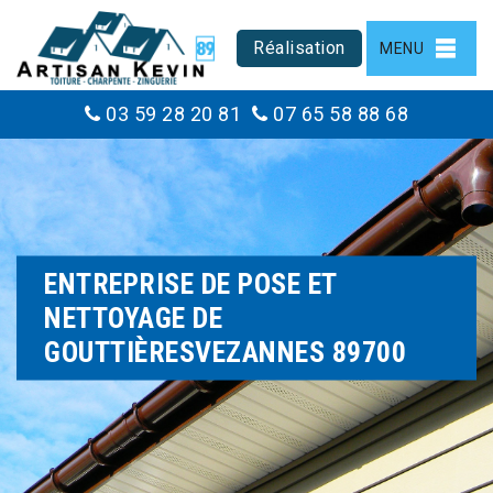
Réalisation
MENU
03 59 28 20 81
07 65 58 88 68
ENTREPRISE DE POSE ET
NETTOYAGE DE
GOUTTIÈRESVEZANNES 89700