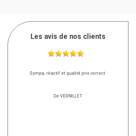
Les avis de nos clients
s
Sympa, réactif et qualité prix correct.
pté
co
De VERNILLET
s,
p
ont
re