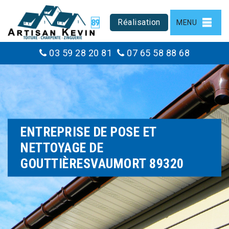
Réalisation
MENU
03 59 28 20 81
07 65 58 88 68
ENTREPRISE DE POSE ET
NETTOYAGE DE
GOUTTIÈRESVAUMORT 89320