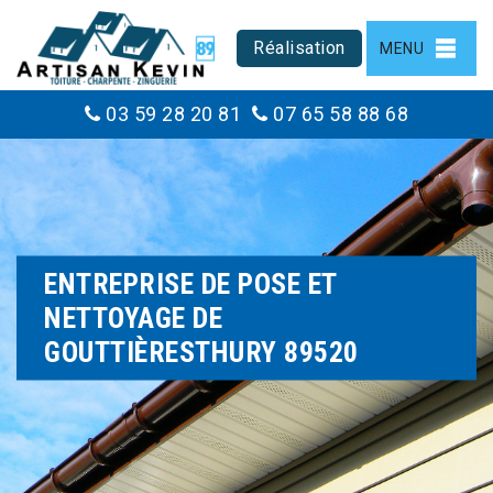
Réalisation
MENU
03 59 28 20 81
07 65 58 88 68
ENTREPRISE DE POSE ET
NETTOYAGE DE
GOUTTIÈRESTHURY 89520