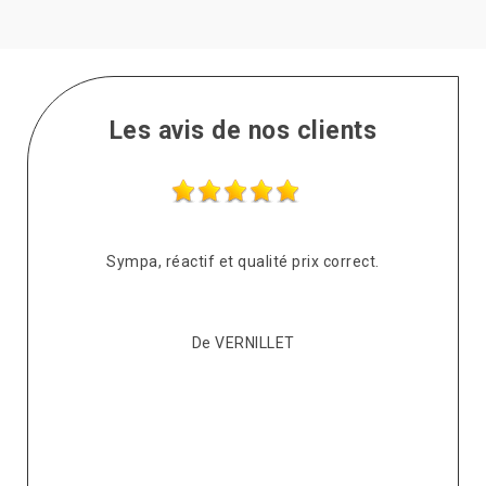
Les avis de nos clients
s
Sympa, réactif et qualité prix correct.
pté
co
De VERNILLET
s,
p
ont
re