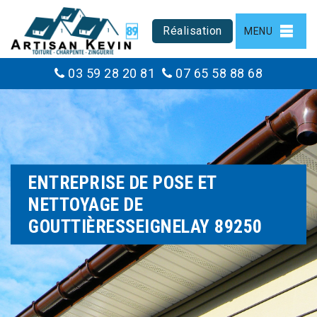
Réalisation
MENU
03 59 28 20 81
07 65 58 88 68
ENTREPRISE DE POSE ET
NETTOYAGE DE
GOUTTIÈRESSEIGNELAY 89250