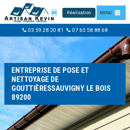
Réalisation
MENU
03 59 28 20 81
07 65 58 88 68
ENTREPRISE DE POSE ET
NETTOYAGE DE
GOUTTIÈRESSAUVIGNY LE BOIS
89200