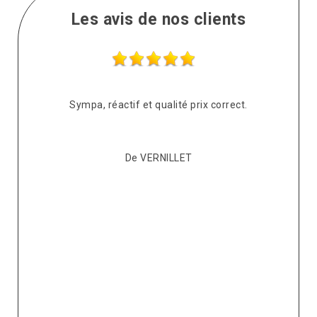
Les avis de nos clients
s
Sympa, réactif et qualité prix correct.
pté
co
De VERNILLET
s,
p
ont
re
ur
v
it.
ré