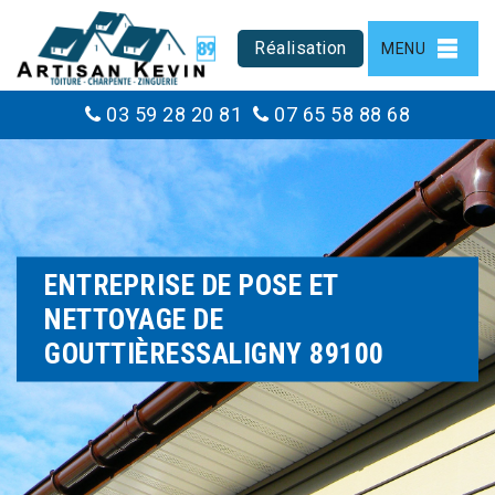
Réalisation
MENU
03 59 28 20 81
07 65 58 88 68
ENTREPRISE DE POSE ET
NETTOYAGE DE
GOUTTIÈRESSALIGNY 89100