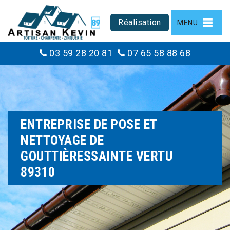
Réalisation
MENU
03 59 28 20 81
07 65 58 88 68
ENTREPRISE DE POSE ET
NETTOYAGE DE
GOUTTIÈRESSAINTE VERTU
89310