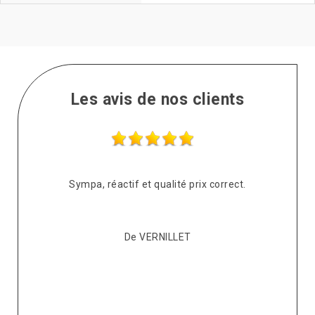
Les avis de nos clients
s
Sympa, réactif et qualité prix correct.
pté
co
De VERNILLET
s,
p
ont
re