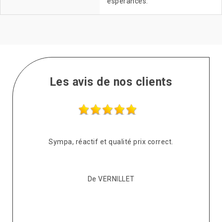
espérances.
Les avis de nos clients
s
Sympa, réactif et qualité prix correct.
pté
co
De VERNILLET
s,
p