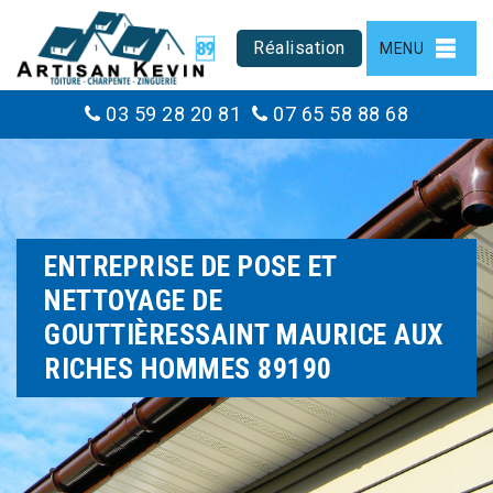
Réalisation
MENU
03 59 28 20 81
07 65 58 88 68
ENTREPRISE DE POSE ET
NETTOYAGE DE
GOUTTIÈRESSAINT MAURICE AUX
RICHES HOMMES 89190