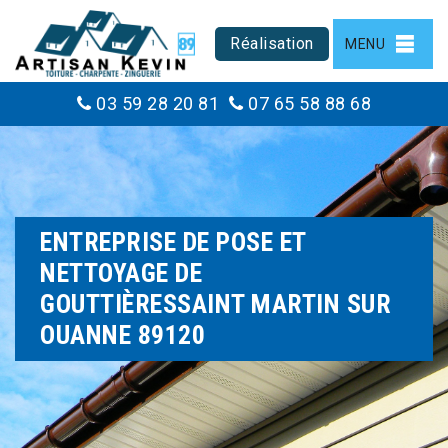
Réalisation
MENU
03 59 28 20 81
07 65 58 88 68
ENTREPRISE DE POSE ET
NETTOYAGE DE
GOUTTIÈRESSAINT MARTIN SUR
OUANNE 89120