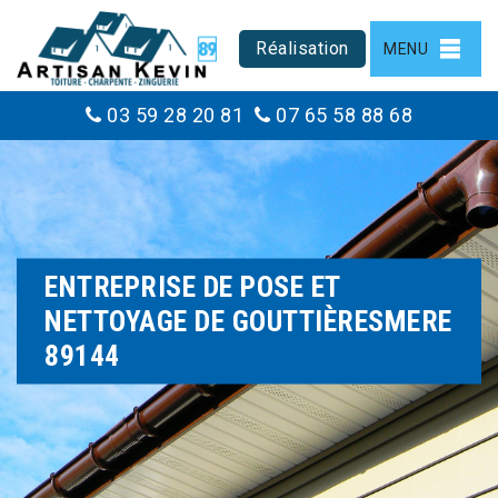
Réalisation
MENU
03 59 28 20 81
07 65 58 88 68
ENTREPRISE DE POSE ET
NETTOYAGE DE GOUTTIÈRESMERE
89144