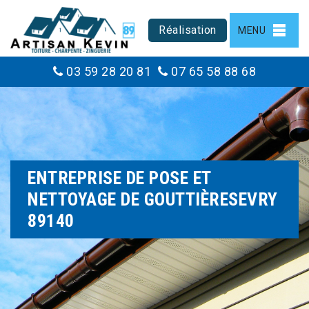
Réalisation
MENU
03 59 28 20 81
07 65 58 88 68
ENTREPRISE DE POSE ET
NETTOYAGE DE GOUTTIÈRESEVRY
89140