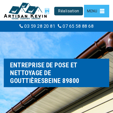
Réalisation
MENU
03 59 28 20 81
07 65 58 88 68
ENTREPRISE DE POSE ET
NETTOYAGE DE
GOUTTIÈRESBEINE 89800