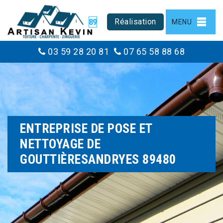
Réalisation
MENU
03 59 28 20 81
07 65 58 88 68
ENTREPRISE DE POSE ET
NETTOYAGE DE
GOUTTIÈRESANDRYES 89480