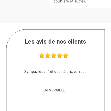
gouttière et autres.
Les avis de nos clients
s
Sympa, réactif et qualité prix correct.
pté
co
De VERNILLET
s,
p