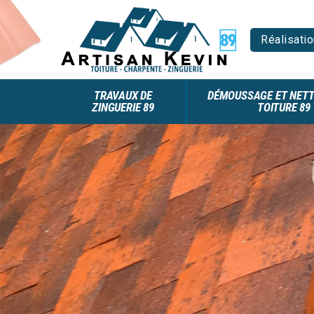
Réalisatio
TRAVAUX DE
DÉMOUSSAGE ET NETT
ZINGUERIE 89
TOITURE 89