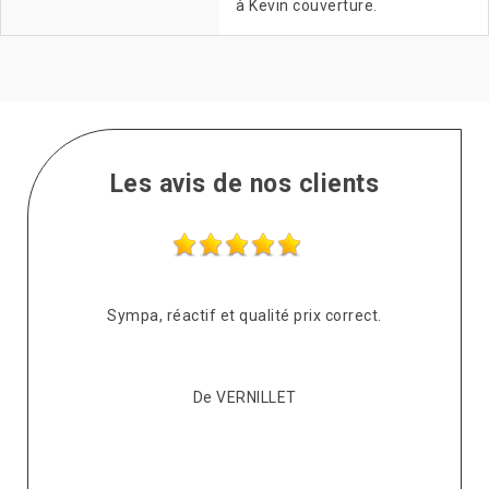
à Kevin couverture.
Les avis de nos clients
s
Sympa, réactif et qualité prix correct.
pté
co
De VERNILLET
s,
p