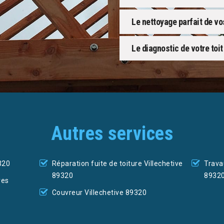
Le nettoyage parfait de vo
Le diagnostic de votre toit
Autres services
320
Réparation fuite de toiture Villechetive
Trava
89320
8932
res
Couvreur Villechetive 89320