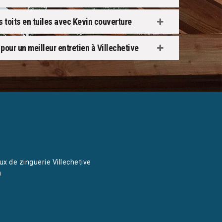
s toits en tuiles avec Kevin couverture
 pour un meilleur entretien à Villechetive
ux de zinguerie Villechetive
0