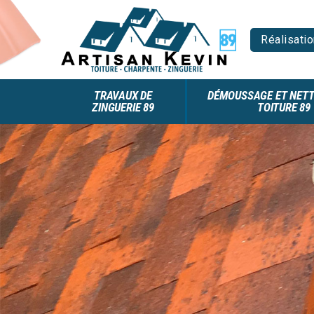
Réalisatio
TRAVAUX DE
DÉMOUSSAGE ET NETT
ZINGUERIE 89
TOITURE 89