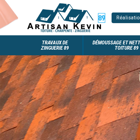
Réalisatio
TRAVAUX DE
DÉMOUSSAGE ET NETT
ZINGUERIE 89
TOITURE 89