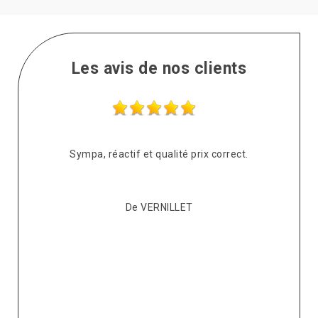
Les avis de nos clients
s
Sympa, réactif et qualité prix correct.
pté
co
De VERNILLET
s,
p
ont
re