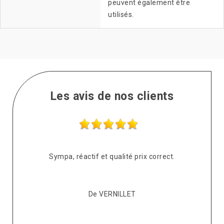
peuvent également être
utilisés.
Les avis de nos clients
s
Sympa, réactif et qualité prix correct.
pté
co
De VERNILLET
s,
p