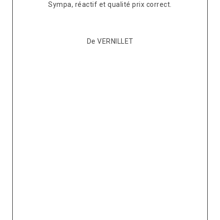
s
Sympa, réactif et qualité prix correct.
pté
co
De VERNILLET
s,
p
ont
re
ur
v
it.
ré
e
 à
v